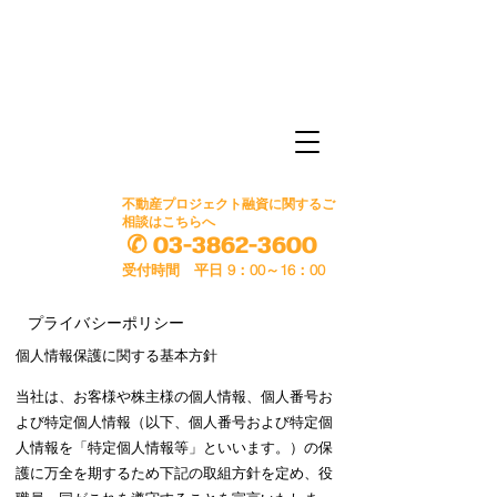
​光陽ホールディングス
株式会社 100％出資
​不動産事業の頼れるビジネス・パートナー
​ス コ ラ
SCHOLA
​不動産プロジェクト融資に関するご
相談はこちらへ
✆
03-3862-3600
受付時間 平日
9：00～16：00
​プライバシーポリシー
個人情報保護に関する基本方針
当社は、お客様や株主様の個人情報、個人番号お
よび特定個人情報（以下、個人番号および特定個
人情報を「特定個人情報等」といいます。）の保
護に万全を期するため下記の取組方針を定め、役